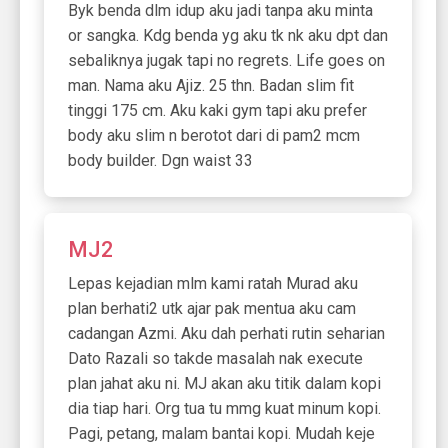
Byk benda dlm idup aku jadi tanpa aku minta
or sangka. Kdg benda yg aku tk nk aku dpt dan
sebaliknya jugak tapi no regrets. Life goes on
man. Nama aku Ajiz. 25 thn. Badan slim fit
tinggi 175 cm. Aku kaki gym tapi aku prefer
body aku slim n berotot dari di pam2 mcm
body builder. Dgn waist 33
MJ2
Lepas kejadian mlm kami ratah Murad aku
plan berhati2 utk ajar pak mentua aku cam
cadangan Azmi. Aku dah perhati rutin seharian
Dato Razali so takde masalah nak execute
plan jahat aku ni. MJ akan aku titik dalam kopi
dia tiap hari. Org tua tu mmg kuat minum kopi.
Pagi, petang, malam bantai kopi. Mudah keje