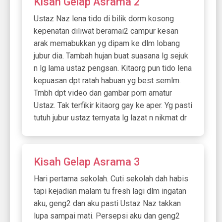
Kisah Gelap Asrama 2
Ustaz Naz lena tido di bilik dorm kosong
kepenatan diliwat beramai2 campur kesan
arak memabukkan yg dipam ke dlm lobang
jubur dia. Tambah hujan buat suasana lg sejuk
n lg lama ustaz pengsan. Kitaorg pun tido lena
kepuasan dpt ratah habuan yg best semlm.
Tmbh dpt video dan gambar porn amatur
Ustaz. Tak terfikir kitaorg gay ke aper. Yg pasti
tutuh jubur ustaz ternyata lg lazat n nikmat dr
Kisah Gelap Asrama 3
Hari pertama sekolah. Cuti sekolah dah habis
tapi kejadian malam tu fresh lagi dlm ingatan
aku, geng2 dan aku pasti Ustaz Naz takkan
lupa sampai mati. Persepsi aku dan geng2