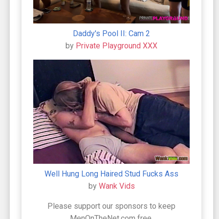
Daddy's Pool II: Cam 2
by
Private Playground XXX
Well Hung Long Haired Stud Fucks Ass
by
Wank Vids
Please support our sponsors to keep
MenOnTheNet.com free.