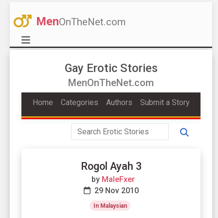
Men
OnTheNet.com
Gay Erotic Stories
MenOnTheNet.com
Home
Categories
Authors
Submit a Story
Rogol Ayah 3
by
MaleFxer
29 Nov 2010
In Malaysian