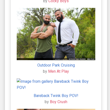
by
Cocky Boys
Outdoor Park Cruising
by
Men At Play
Bareback Twink Boy POV!
by
Boy Crush