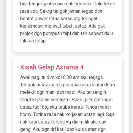
bila tengok jantan pun dah berubah. Dulu takde
rasa apa. Sekrg tengok jantan tegap dan
bontot power terus keras btg teringat
kenikmatan meliwat tubuh ustaz. Ada gak
projek dgn pompuan tapi dah tak sebest dulu.
Fikiran tetap
Kisah Gelap Asrama 4
Awal pagi tu dlm kol 6.30 am aku terjaga.
Tengok ustaz masih pengsan atas lantai dorm
melekit dgn mani dan mazi. Aku tersengih
terigt kejadian semalam. Puas giler dpt rogol
ustaz tapi btg aku tetiba keras. Tanda masih
horny. Tetiba rasa nak kerjakan ustaz lagi. Saja
nak kasi ustaz tk lupa yg dia milik aku dan
geng. Aku bgn dri katil dan kuis ustaz dgn