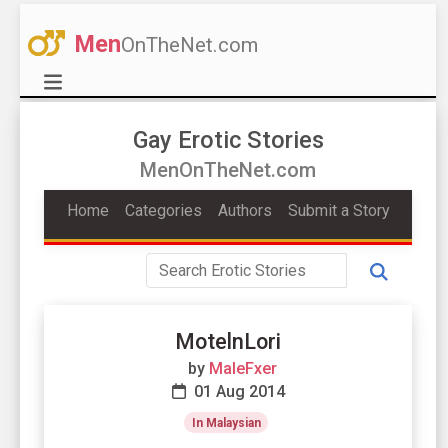
Men
OnTheNet.com
Gay Erotic Stories
MenOnTheNet.com
Home
Categories
Authors
Submit a Story
MotelnLori
by
MaleFxer
01 Aug 2014
In Malaysian